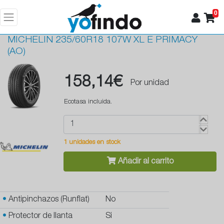
0
MICHELIN
235/60R18 107W XL E PRIMACY
(AO)
158,14€
Por unidad
Ecotasa incluida.
1 unidades en stock
Añadir al carrito
•
Antipinchazos (Runflat)
No
•
Protector de llanta
Si