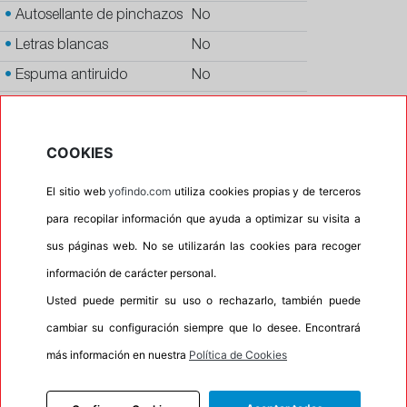
•
Autosellante de pinchazos
No
•
Letras blancas
No
•
Espuma antiruido
No
•
M+S
No
•
Banda blanca
No
COOKIES
•
No
El sitio web
yofindo.com
utiliza cookies propias y de terceros
•
Calidad
PREMIUM
para recopilar información que ayuda a optimizar su visita a
•
P.O.R.
No
sus páginas web. No se utilizarán las cookies para recoger
•
Oportunidad
No
información de carácter personal.
•
Homologación
AUDI
Usted puede permitir su uso o rechazarlo, también puede
•
Etiqueta energética
Información Eprel
cambiar su configuración siempre que lo desee. Encontrará
más información en nuestra
Política de Cookies
INFORMACIÓN