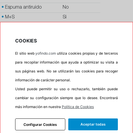
•
Espuma antiruido
No
•
M+S
Si
•
Banda blanca
No
•
Si
COOKIES
•
Calidad
PREMIUM
El sitio web
yofindo.com
utiliza cookies propias y de terceros
•
P.O.R.
No
para recopilar información que ayuda a optimizar su visita a
•
Oportunidad
No
sus páginas web. No se utilizarán las cookies para recoger
•
Etiqueta energética
Información Eprel
información de carácter personal.
Usted puede permitir su uso o rechazarlo, también puede
cambiar su configuración siempre que lo desee. Encontrará
INFORMACIÓN
más información en nuestra
Política de Cookies
DESCRIPCIÓN
Aceptar todas
Configurar Cookies
RECOMENDADO