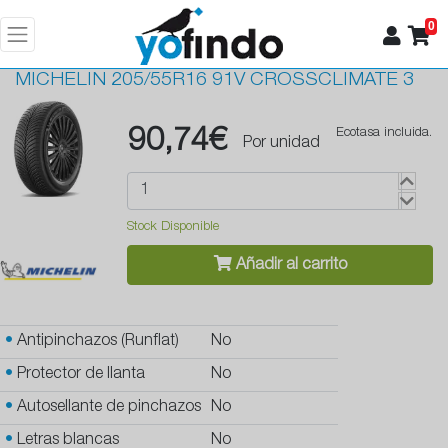
0
MICHELIN
205/55R16 91V CROSSCLIMATE 3
90,74€
Ecotasa incluida.
Por unidad
Stock Disponible
Añadir al carrito
•
Antipinchazos (Runflat)
No
•
Protector de llanta
No
•
Autosellante de pinchazos
No
•
Letras blancas
No