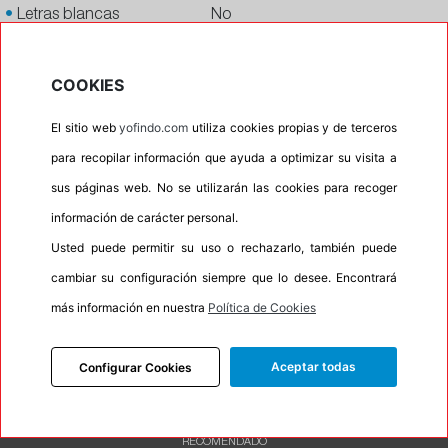
•
Letras blancas
No
•
Espuma antiruido
No
•
M+S
No
COOKIES
•
Banda blanca
No
El sitio web
yofindo.com
utiliza cookies propias y de terceros
•
No
para recopilar información que ayuda a optimizar su visita a
•
Calidad
PREMIUM
sus páginas web. No se utilizarán las cookies para recoger
•
P.O.R.
No
información de carácter personal.
•
Oportunidad
No
Usted puede permitir su uso o rechazarlo, también puede
cambiar su configuración siempre que lo desee. Encontrará
•
Etiqueta energética
Información Eprel
más información en nuestra
Política de Cookies
Aceptar todas
Configurar Cookies
INFORMACIÓN
DESCRIPCIÓN
RECOMENDADO