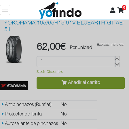
0
YOKOHAMA
195/65R15 91V BLUEARTH-GT AE-
51
62,00€
Ecotasa incluida.
Por unidad
Stock Disponible
Añadir al carrito
•
Antipinchazos (Runflat)
No
•
Protector de llanta
No
•
Autosellante de pinchazos
No