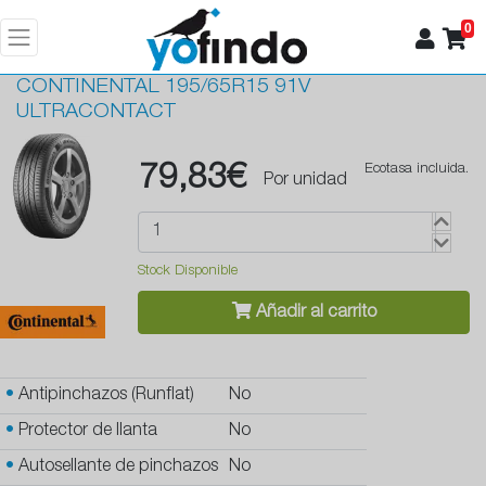
0
CONTINENTAL
195/65R15 91V
ULTRACONTACT
79,83€
Ecotasa incluida.
Por unidad
Stock Disponible
Añadir al carrito
•
Antipinchazos (Runflat)
No
•
Protector de llanta
No
•
Autosellante de pinchazos
No