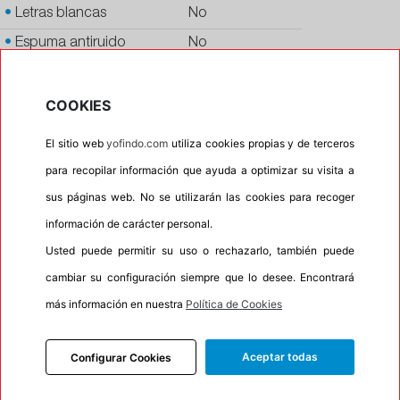
•
Letras blancas
No
•
Espuma antiruido
No
•
M+S
No
•
Banda blanca
No
COOKIES
•
No
El sitio web
yofindo.com
utiliza cookies propias y de terceros
•
Calidad
PREMIUM
para recopilar información que ayuda a optimizar su visita a
•
P.O.R.
No
sus páginas web. No se utilizarán las cookies para recoger
•
Oportunidad
No
información de carácter personal.
•
Etiqueta energética
Información Eprel
Usted puede permitir su uso o rechazarlo, también puede
cambiar su configuración siempre que lo desee. Encontrará
más información en nuestra
Política de Cookies
INFORMACIÓN
Aceptar todas
Configurar Cookies
DESCRIPCIÓN
RECOMENDADO