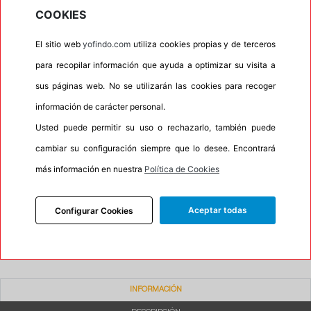
•
Letras blancas
No
COOKIES
•
Espuma antiruido
No
El sitio web
yofindo.com
utiliza cookies propias y de terceros
•
M+S
Si
para recopilar información que ayuda a optimizar su visita a
•
Banda blanca
No
sus páginas web. No se utilizarán las cookies para recoger
•
Si
información de carácter personal.
•
Calidad
BUDGET
Usted puede permitir su uso o rechazarlo, también puede
•
P.O.R.
Si
cambiar su configuración siempre que lo desee. Encontrará
•
Oportunidad
No
más información en nuestra
Política de Cookies
Aceptar todas
Configurar Cookies
20%
80%
Carretera
Campo
INFORMACIÓN