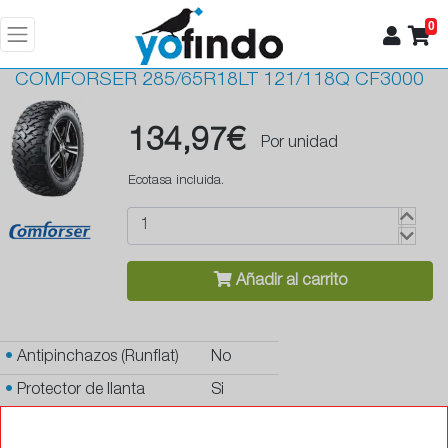
0
COMFORSER
285/65R18LT 121/118Q CF3000
134,97€
Por unidad
Ecotasa incluida.
Añadir al carrito
•
Antipinchazos (Runflat)
No
•
Protector de llanta
Si
•
Autosellante de pinchazos
No