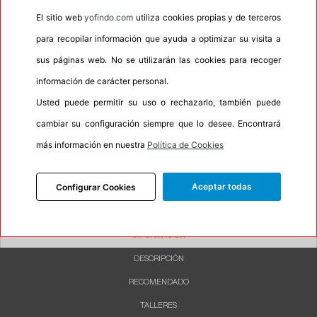
•
Espuma antiruido
No
El sitio web
yofindo.com
utiliza cookies propias y de terceros
•
M+S
No
para recopilar información que ayuda a optimizar su visita a
•
Banda blanca
No
sus páginas web. No se utilizarán las cookies para recoger
•
No
información de carácter personal.
•
Calidad
BUDGET
Usted puede permitir su uso o rechazarlo, también puede
•
P.O.R.
No
cambiar su configuración siempre que lo desee. Encontrará
•
Oportunidad
No
más información en nuestra
Política de Cookies
•
Etiqueta energética
Información Eprel
Aceptar todas
Configurar Cookies
INFORMACIÓN
DESCRIPCIÓN
RECOMENDADO
TALLERES