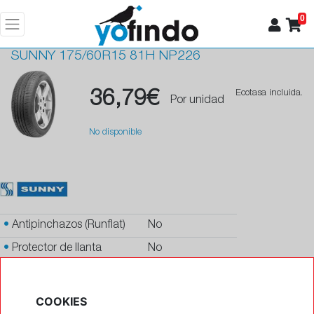
0
SUNNY
175/60R15 81H NP226
36,79€
Ecotasa incluida.
Por unidad
No disponible
•
Antipinchazos (Runflat)
No
•
Protector de llanta
No
•
Autosellante de pinchazos
No
•
Letras blancas
No
COOKIES