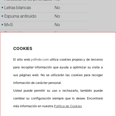
•
Letras blancas
No
•
Espuma antiruido
No
•
M+S
No
•
Banda blanca
No
•
No
COOKIES
•
Calidad
PREMIUM
El sitio web
yofindo.com
utiliza cookies propias y de terceros
•
P.O.R.
No
para recopilar información que ayuda a optimizar su visita a
•
Oportunidad
No
sus páginas web. No se utilizarán las cookies para recoger
•
Homologación
PORSCHE
información de carácter personal.
•
Etiqueta energética
Información Eprel
Usted puede permitir su uso o rechazarlo, también puede
cambiar su configuración siempre que lo desee. Encontrará
más información en nuestra
Política de Cookies
INFORMACIÓN