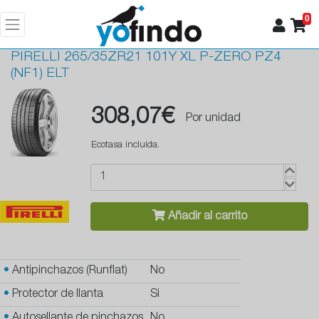
0
PIRELLI
265/35ZR21 101Y XL P-ZERO PZ4
(NF1) ELT
308,07€
Por unidad
Ecotasa incluida.
Añadir al carrito
•
Antipinchazos (Runflat)
No
•
Protector de llanta
Si
•
Autosellante de pinchazos
No