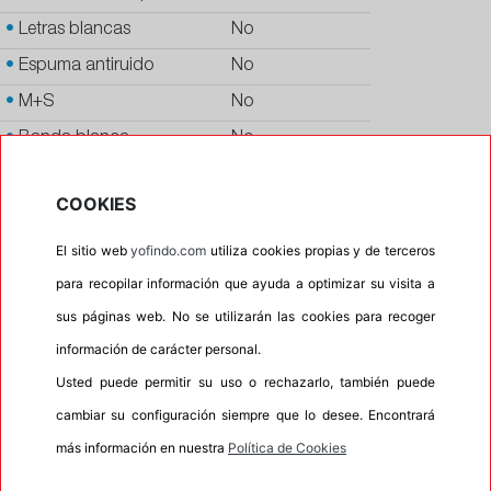
•
Letras blancas
No
•
Espuma antiruido
No
•
M+S
No
•
Banda blanca
No
•
No
COOKIES
•
Calidad
PREMIUM
•
P.O.R.
No
El sitio web
yofindo.com
utiliza cookies propias y de terceros
para recopilar información que ayuda a optimizar su visita a
•
Oportunidad
No
sus páginas web. No se utilizarán las cookies para recoger
•
Homologación
JAGUAR
información de carácter personal.
•
Etiqueta energética
Información Eprel
Usted puede permitir su uso o rechazarlo, también puede
cambiar su configuración siempre que lo desee. Encontrará
más información en nuestra
Política de Cookies
INFORMACIÓN