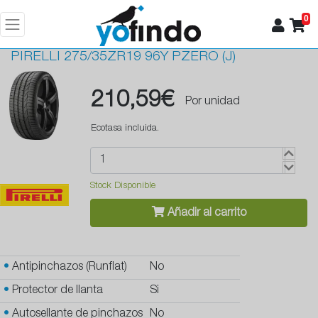
0
PIRELLI
275/35ZR19 96Y PZERO (J)
210,59€
Por unidad
Ecotasa incluida.
Stock Disponible
Añadir al carrito
•
Antipinchazos (Runflat)
No
•
Protector de llanta
Si
•
Autosellante de pinchazos
No