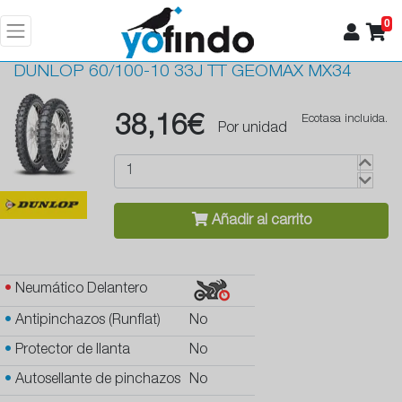
0
DUNLOP
60/100-10 33J TT GEOMAX MX34
38,16€
Ecotasa incluida.
Por unidad
Añadir al carrito
•
Neumático Delantero
•
Antipinchazos (Runflat)
No
•
Protector de llanta
No
•
Autosellante de pinchazos
No