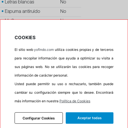
•
Letras blancas
No
•
Espuma antiruido
No
•
M+S
No
•
Banda blanca
No
COOKIES
•
No
El sitio web
yofindo.com
utiliza cookies propias y de terceros
•
Calidad
PREMIUM
para recopilar información que ayuda a optimizar su visita a
•
P.O.R.
No
sus páginas web. No se utilizarán las cookies para recoger
•
Oportunidad
No
información de carácter personal.
Usted puede permitir su uso o rechazarlo, también puede
cambiar su configuración siempre que lo desee. Encontrará
INFORMACIÓN
más información en nuestra
Política de Cookies
DESCRIPCIÓN
CARACTERÍSTICAS
Aceptar todas
Configurar Cookies
RECOMENDADO