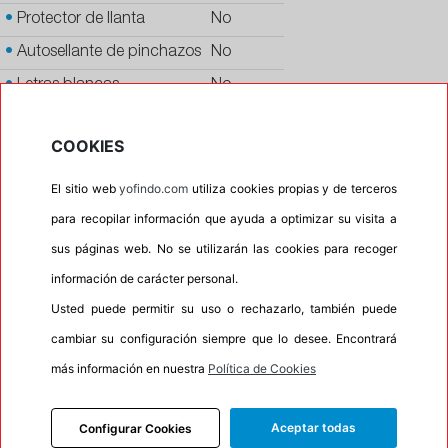
•
Protector de llanta
No
•
Autosellante de pinchazos
No
•
Letras blancas
No
•
Espuma antiruido
No
COOKIES
•
M+S
No
•
Banda blanca
No
El sitio web
yofindo.com
utiliza cookies propias y de terceros
•
No
para recopilar información que ayuda a optimizar su visita a
sus páginas web. No se utilizarán las cookies para recoger
•
Calidad
PREMIUM
información de carácter personal.
•
P.O.R.
No
Usted puede permitir su uso o rechazarlo, también puede
•
Oportunidad
No
cambiar su configuración siempre que lo desee. Encontrará
más información en nuestra
Política de Cookies
INFORMACIÓN
Aceptar todas
Configurar Cookies
DESCRIPCIÓN