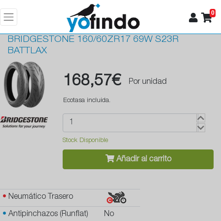
0
BRIDGESTONE
160/60ZR17 69W S23R
BATTLAX
168,57€
Por unidad
Ecotasa incluida.
Stock Disponible
Añadir al carrito
•
Neumático Trasero
•
Antipinchazos (Runflat)
No