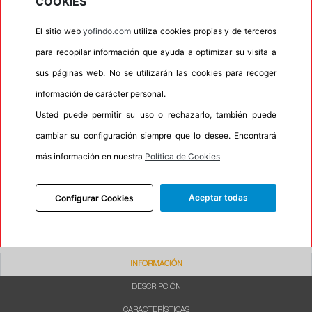
COOKIES
•
Autosellante de pinchazos
No
El sitio web
yofindo.com
utiliza cookies propias y de terceros
•
Letras blancas
No
para recopilar información que ayuda a optimizar su visita a
•
Espuma antiruido
No
sus páginas web. No se utilizarán las cookies para recoger
•
M+S
No
información de carácter personal.
•
Banda blanca
No
Usted puede permitir su uso o rechazarlo, también puede
•
No
cambiar su configuración siempre que lo desee. Encontrará
•
Calidad
QUALITY
más información en nuestra
Política de Cookies
•
P.O.R.
No
•
Oportunidad
No
Aceptar todas
Configurar Cookies
INFORMACIÓN
DESCRIPCIÓN
CARACTERÍSTICAS