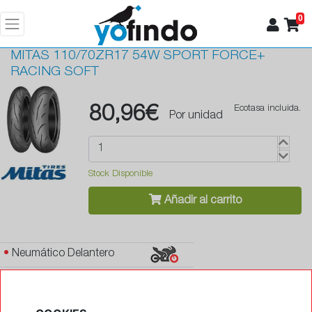
0
MITAS
110/70ZR17 54W SPORT FORCE+
RACING SOFT
80,96€
Ecotasa incluida.
Por unidad
Stock Disponible
Añadir al carrito
•
Neumático Delantero
•
Antipinchazos (Runflat)
No
•
Protector de llanta
No