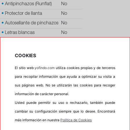
•
Antipinchazos (Runflat)
No
•
Protector de llanta
No
•
Autosellante de pinchazos
No
•
Letras blancas
No
•
Espuma antiruido
No
•
M+S
No
COOKIES
•
Banda blanca
No
El sitio web
yofindo.com
utiliza cookies propias y de terceros
•
No
para recopilar información que ayuda a optimizar su visita a
•
Calidad
PREMIUM
sus páginas web. No se utilizarán las cookies para recoger
•
P.O.R.
No
información de carácter personal.
•
Oportunidad
No
Usted puede permitir su uso o rechazarlo, también puede
cambiar su configuración siempre que lo desee. Encontrará
más información en nuestra
Política de Cookies
INFORMACIÓN