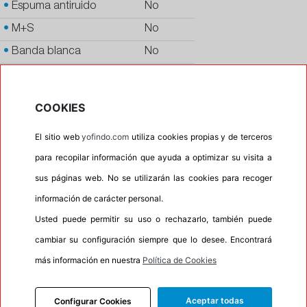
•
Espuma antiruido
No
•
M+S
No
•
Banda blanca
No
•
No
•
Calidad
PREMIUM
COOKIES
•
P.O.R.
No
El sitio web
yofindo.com
utiliza cookies propias y de terceros
•
Oportunidad
No
para recopilar información que ayuda a optimizar su visita a
sus páginas web. No se utilizarán las cookies para recoger
información de carácter personal.
INFORMACIÓN
Usted puede permitir su uso o rechazarlo, también puede
DESCRIPCIÓN
cambiar su configuración siempre que lo desee. Encontrará
CARACTERÍSTICAS
más información en nuestra
Política de Cookies
RECOMENDADO
Aceptar todas
Configurar Cookies
TALLERES