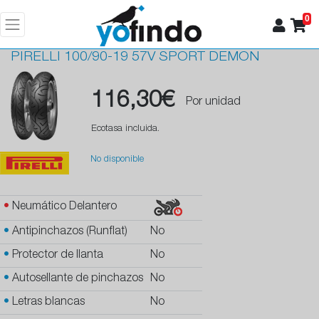
0
PIRELLI
100/90-19 57V SPORT DEMON
116,30€
Por unidad
Ecotasa incluida.
No disponible
•
Neumático Delantero
•
Antipinchazos (Runflat)
No
•
Protector de llanta
No
•
Autosellante de pinchazos
No
•
Letras blancas
No