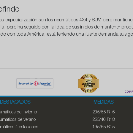
ofindo
 su expecialización son los neumáticos 4X4 y SUV, pero mantiene
a, pero ha seguido con la idea de sus inicios de mantener prod
ndo con toda América, está teniendo una fuerte demanda sus g
DESTACADOS
MEDIDAS
máticos de invierno
205/55 R16
umáticos de verano
225/40 R18
máticos 4 estaciones
195/65 R15