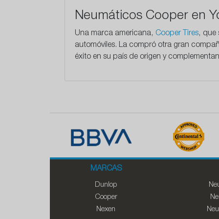
Neumáticos Cooper en Y
Una marca americana,
Cooper Tires
, que
automóviles. La compró otra gran compañí
éxito en su país de origen y complementa
MARCAS
Dunlop
Neu
Cooper
Ne
Nexen
Neu