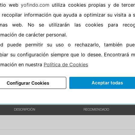
sitio web
yofindo.com
utiliza cookies propias y de terce
•
Banda blanca
No
 recopilar información que ayuda a optimizar su visita a 
•
No
inas web. No se utilizarán las cookies para recog
•
Calidad
QUALITY
rmación de carácter personal.
•
P.O.R.
No
ed puede permitir su uso o rechazarlo, también pue
•
Oportunidad
No
iar su configuración siempre que lo desee. Encontrará 
•
Etiqueta energética
Información Epr
rmación en nuestra
Política de Cookies
Aceptar todas
Configurar Cookies
DESCRIPCIÓN
RECOMENDADO