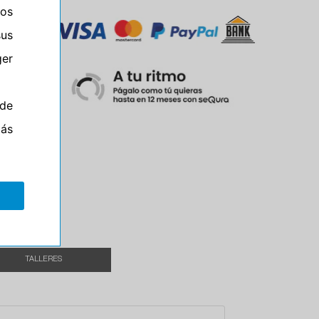
ros
sus
er
de
más
el
TALLERES