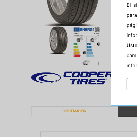
El 
para
pág
info
Ust
camb
info
INFORMACIÓN