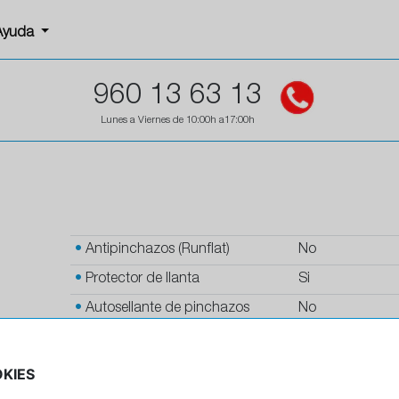
Ayuda
960 13 63 13
Lunes a Viernes de 10:00h a17:00h
•
Antipinchazos (Runflat)
No
•
Protector de llanta
Si
•
Autosellante de pinchazos
No
•
Letras blancas
No
•
Espuma antiruido
No
KIES
•
M+S
No