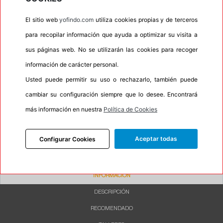
•
Espuma antiruido
No
El sitio web
yofindo.com
utiliza cookies propias y de terceros
•
M+S
Si
para recopilar información que ayuda a optimizar su visita a
•
Banda blanca
No
sus páginas web. No se utilizarán las cookies para recoger
•
No
información de carácter personal.
•
Calidad
BUDGET
Usted puede permitir su uso o rechazarlo, también puede
cambiar su configuración siempre que lo desee. Encontrará
•
P.O.R.
No
más información en nuestra
Política de Cookies
•
Oportunidad
No
•
Etiqueta energética
Información Eprel
Aceptar todas
Configurar Cookies
INFORMACIÓN
DESCRIPCIÓN
RECOMENDADO