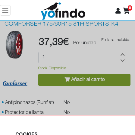
0
COMFORSER
175/60R15 81H SPORTS-K4
37,39€
Ecotasa incluida.
Por unidad
Stock Disponible
Añadir al carrito
•
Antipinchazos (Runflat)
No
•
Protector de llanta
No
•
Autosellante de pinchazos
No
•
Letras blancas
No
COOKIES