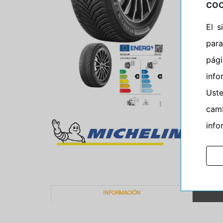
COO
El 
para
pág
info
Ust
camb
info
INFORMACIÓN