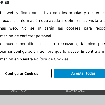
KIES
•
Banda blanca
No
sitio web
yofindo.com
utiliza cookies propias y de terce
•
Si
 recopilar información que ayuda a optimizar su visita a 
•
Calidad
PREMIUM
inas web. No se utilizarán las cookies para recog
•
P.O.R.
No
rmación de carácter personal.
•
Oportunidad
No
ed puede permitir su uso o rechazarlo, también pue
iar su configuración siempre que lo desee. Encontrará 
95%
5%
rmación en nuestra
Política de Cookies
Carretera
•
Etiqueta energética
Información Epr
Aceptar todas
Configurar Cookies
DESCRIPCIÓN
RECOMENDADO