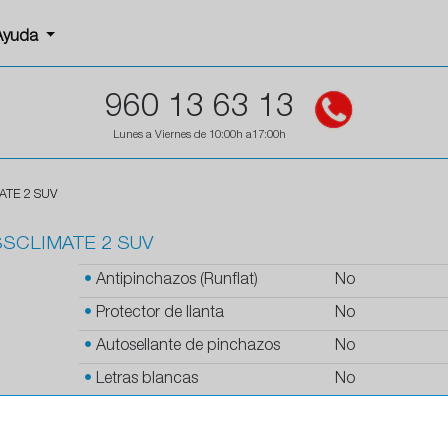
Ayuda
960 13 63 13
Lunes a Viernes de 10:00h a17:00h
ATE 2 SUV
SSCLIMATE 2 SUV
•
Antipinchazos (Runflat)
No
•
Protector de llanta
No
•
Autosellante de pinchazos
No
•
Letras blancas
No
•
Espuma antiruido
No
•
M+S
Si