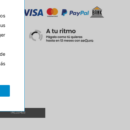
ros
sus
er
de
más
Campo
el
TALLERES