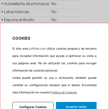
•
Autosellante de pinchazos
No
•
Letras blancas
No
•
Espuma antiruido
No
•
M+S
No
•
Banda blanca
No
COOKIES
•
No
El sitio web
yofindo.com
utiliza cookies propias y de terceros
•
Calidad
PREMIUM
para recopilar información que ayuda a optimizar su visita a
•
P.O.R.
No
sus páginas web. No se utilizarán las cookies para recoger
•
Oportunidad
No
información de carácter personal.
Usted puede permitir su uso o rechazarlo, también puede
100%
0%
cambiar su configuración siempre que lo desee. Encontrará
Carretera
Campo
más información en nuestra
Política de Cookies
•
Etiqueta energética
Información Eprel
Aceptar todas
Configurar Cookies