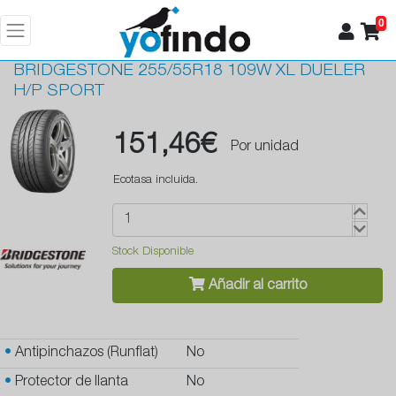
0
BRIDGESTONE
255/55R18 109W XL DUELER
H/P SPORT
151,46€
Por unidad
Ecotasa incluida.
Stock Disponible
Añadir al carrito
•
Antipinchazos (Runflat)
No
•
Protector de llanta
No