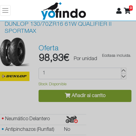
0
DUNLOP
130/70ZR16 61W QUALIFIER II
SPORTMAX
Oferta
98,93€
Ecotasa incluida.
Por unidad
Stock Disponible
Añadir al carrito
•
Neumático Delantero
•
Antipinchazos (Runflat)
No