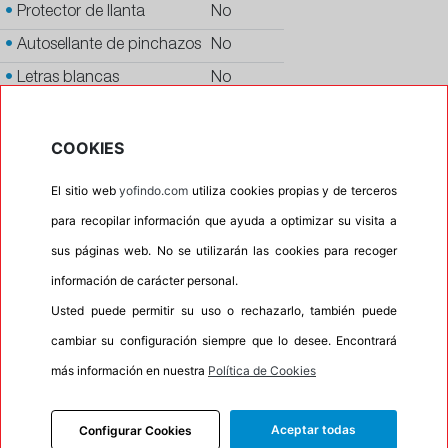
•
Protector de llanta
No
•
Autosellante de pinchazos
No
•
Letras blancas
No
•
Espuma antiruido
No
•
M+S
No
COOKIES
•
Banda blanca
No
El sitio web
yofindo.com
utiliza cookies propias y de terceros
•
No
para recopilar información que ayuda a optimizar su visita a
•
Calidad
PREMIUM
sus páginas web. No se utilizarán las cookies para recoger
•
P.O.R.
No
información de carácter personal.
•
Oportunidad
No
Usted puede permitir su uso o rechazarlo, también puede
cambiar su configuración siempre que lo desee. Encontrará
más información en nuestra
Política de Cookies
INFORMACIÓN
Aceptar todas
Configurar Cookies
DESCRIPCIÓN