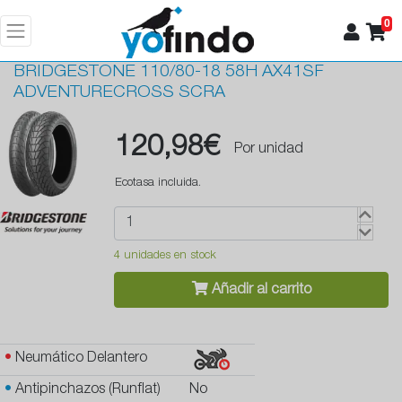
0
BRIDGESTONE
110/80-18 58H AX41SF
ADVENTURECROSS SCRA
120,98€
Por unidad
Ecotasa incluida.
4 unidades en stock
Añadir al carrito
•
Neumático Delantero
•
Antipinchazos (Runflat)
No