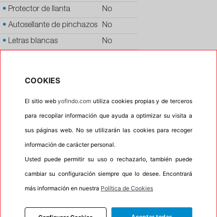
•
Protector de llanta
No
•
Autosellante de pinchazos
No
•
Letras blancas
No
•
Espuma antiruido
No
•
M+S
Si
COOKIES
•
Banda blanca
No
El sitio web
yofindo.com
utiliza cookies propias y de terceros
•
No
para recopilar información que ayuda a optimizar su visita a
•
Calidad
PREMIUM
sus páginas web. No se utilizarán las cookies para recoger
•
P.O.R.
No
información de carácter personal.
•
Oportunidad
No
Usted puede permitir su uso o rechazarlo, también puede
cambiar su configuración siempre que lo desee. Encontrará
90%
10%
más información en nuestra
Política de Cookies
Carretera
Campo
Aceptar todas