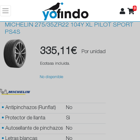
0
MICHELIN
275/35ZR22 104Y XL PILOT SPORT
PS4S
335,11€
Por unidad
Ecotasa incluida.
No disponible
•
Antipinchazos (Runflat)
No
•
Protector de llanta
Si
•
Autosellante de pinchazos
No
•
Letras blancas
No