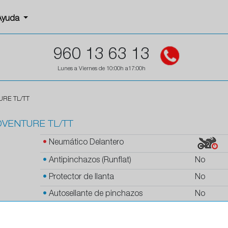
Ayuda
960 13 63 13
Lunes a Viernes de 10:00h a17:00h
URE TL/TT
DVENTURE TL/TT
•
Neumático Delantero
•
Antipinchazos (Runflat)
No
•
Protector de llanta
No
•
Autosellante de pinchazos
No
•
Letras blancas
No