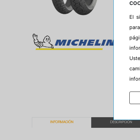
COO
El 
para
pág
info
Ust
camb
info
INFORMACIÓN
DESCRIPCIÓN