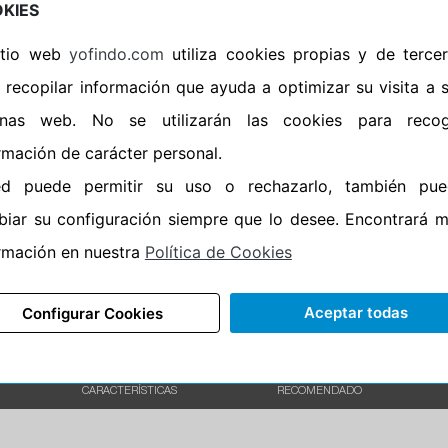
•
Espuma antiruido
No
KIES
•
M+S
No
sitio web
yofindo.com
utiliza cookies propias y de terce
•
Banda blanca
No
 recopilar información que ayuda a optimizar su visita a 
•
No
inas web. No se utilizarán las cookies para recog
•
Calidad
PREMIU
rmación de carácter personal.
•
P.O.R.
No
ed puede permitir su uso o rechazarlo, también pue
•
Oportunidad
No
iar su configuración siempre que lo desee. Encontrará 
rmación en nuestra
Política de Cookies
70%
30%
Carretera
Aceptar todas
Configurar Cookies
CARACTERÍSTICAS
RECOMENDADO