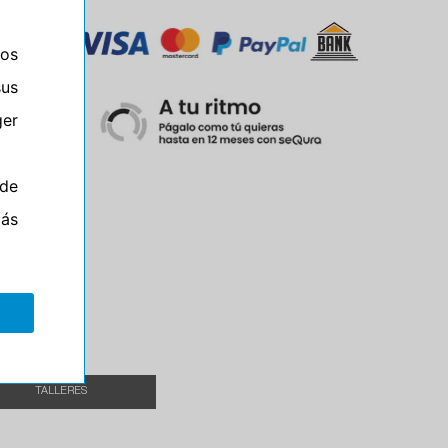
ros
sus
er
M
de
más
Campo
TALLERES