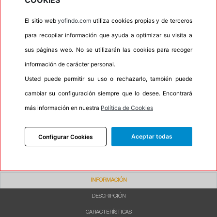
COOKIES
•
Autosellante de pinchazos
No
El sitio web
yofindo.com
utiliza cookies propias y de terceros
•
Letras blancas
No
para recopilar información que ayuda a optimizar su visita a
•
Espuma antiruido
No
sus páginas web. No se utilizarán las cookies para recoger
•
M+S
No
información de carácter personal.
•
Banda blanca
No
Usted puede permitir su uso o rechazarlo, también puede
•
No
cambiar su configuración siempre que lo desee. Encontrará
•
Calidad
PREMIUM
más información en nuestra
Política de Cookies
•
P.O.R.
No
•
Oportunidad
No
Aceptar todas
Configurar Cookies
INFORMACIÓN
DESCRIPCIÓN
CARACTERÍSTICAS