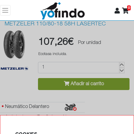
0
METZELER
110/80-18 58H LASERTEC
107,26€
Por unidad
Ecotasa incluida.
Añadir al carrito
•
Neumático Delantero
•
Antipinchazos (Runflat)
No
•
Protector de llanta
No