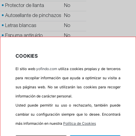
•
Protector de llanta
No
•
Autosellante de pinchazos
No
•
Letras blancas
No
•
Espuma antiruido
No
•
M+S
No
COOKIES
•
Banda blanca
No
•
No
El sitio web
yofindo.com
utiliza cookies propias y de terceros
•
Calidad
PREMIUM
para recopilar información que ayuda a optimizar su visita a
•
P.O.R.
No
sus páginas web. No se utilizarán las cookies para recoger
información de carácter personal.
•
Oportunidad
No
Usted puede permitir su uso o rechazarlo, también puede
cambiar su configuración siempre que lo desee. Encontrará
más información en nuestra
Política de Cookies
INFORMACIÓN
DESCRIPCIÓN