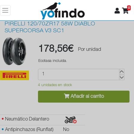
0
PIRELLI
120/70ZR17 58W DIABLO
SUPERCORSA V3 SC1
178,56€
Por unidad
Ecotasa incluida.
4 unidades en stock
Añadir al carrito
•
Neumático Delantero
•
Antipinchazos (Runflat)
No