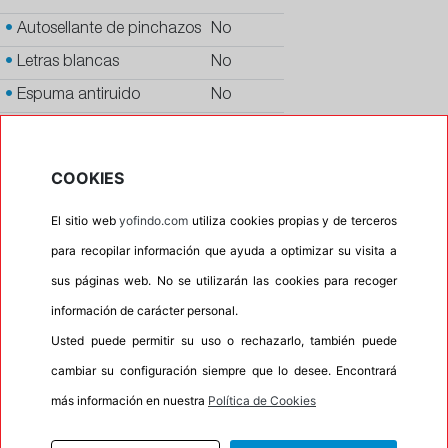
•
Autosellante de pinchazos
No
•
Letras blancas
No
•
Espuma antiruido
No
•
M+S
No
•
Banda blanca
No
COOKIES
•
No
El sitio web
yofindo.com
utiliza cookies propias y de terceros
•
Calidad
PREMIUM
para recopilar información que ayuda a optimizar su visita a
•
P.O.R.
No
sus páginas web. No se utilizarán las cookies para recoger
•
Oportunidad
No
información de carácter personal.
Usted puede permitir su uso o rechazarlo, también puede
cambiar su configuración siempre que lo desee. Encontrará
INFORMACIÓN
más información en nuestra
Política de Cookies
DESCRIPCIÓN