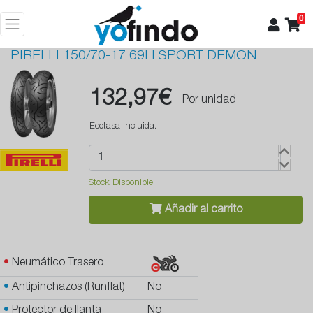
0
PIRELLI
150/70-17 69H SPORT DEMON
132,97€
Por unidad
Ecotasa incluida.
Stock Disponible
Añadir al carrito
•
Neumático Trasero
•
Antipinchazos (Runflat)
No
•
Protector de llanta
No