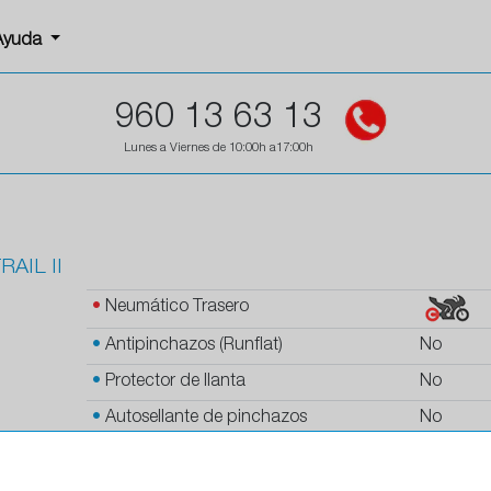
Ayuda
960 13 63 13
Lunes a Viernes de 10:00h a17:00h
AIL II
•
Neumático Trasero
•
Antipinchazos (Runflat)
No
•
Protector de llanta
No
•
Autosellante de pinchazos
No
•
Letras blancas
No