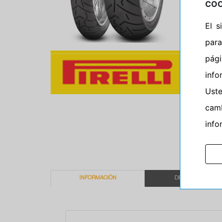
COO
El 
para
pág
info
Ust
camb
info
INFORMACIÓN
DESCRIPCIÓN