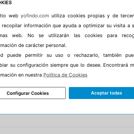
•
Espuma antiruido
No
KIES
•
M+S
No
sitio web
yofindo.com
utiliza cookies propias y de terce
•
Banda blanca
No
 recopilar información que ayuda a optimizar su visita a 
•
No
inas web. No se utilizarán las cookies para recog
•
Calidad
PREMIU
rmación de carácter personal.
•
P.O.R.
No
ed puede permitir su uso o rechazarlo, también pue
•
Oportunidad
No
iar su configuración siempre que lo desee. Encontrará 
rmación en nuestra
Política de Cookies
Aceptar todas
Configurar Cookies
CARACTERÍSTICAS
RECOMENDADO