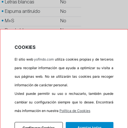
•
Letras blancas
No
•
Espuma antiruido
No
•
M+S
No
•
Banda blanca
No
•
No
COOKIES
•
Calidad
PREMIUM
•
P.O.R.
No
El sitio web
yofindo.com
utiliza cookies propias y de terceros
para recopilar información que ayuda a optimizar su visita a
•
Oportunidad
No
sus páginas web. No se utilizarán las cookies para recoger
información de carácter personal.
Usted puede permitir su uso o rechazarlo, también puede
INFORMACIÓN
cambiar su configuración siempre que lo desee. Encontrará
DESCRIPCIÓN
más información en nuestra
Política de Cookies
CARACTERÍSTICAS
RECOMENDADO
Aceptar todas
Configurar Cookies