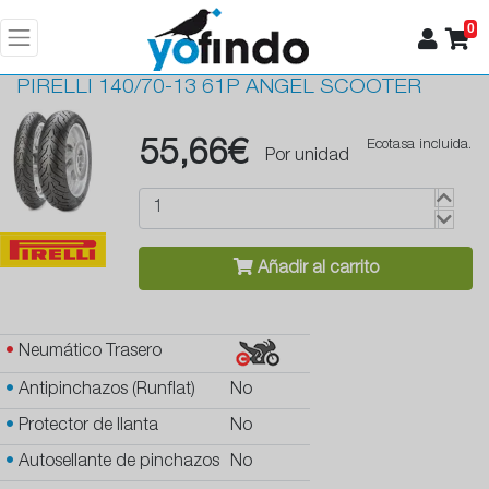
0
PIRELLI
140/70-13 61P ANGEL SCOOTER
55,66€
Ecotasa incluida.
Por unidad
Añadir al carrito
•
Neumático Trasero
•
Antipinchazos (Runflat)
No
•
Protector de llanta
No
•
Autosellante de pinchazos
No