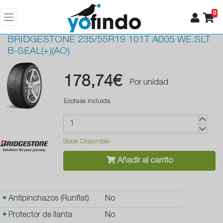
0
BRIDGESTONE
235/55R19 101T A005 WE.SLT
B-SEAL(+)(AO)
178,74€
Por unidad
Ecotasa incluida.
Stock Disponible
Añadir al carrito
•
Antipinchazos (Runflat)
No
•
Protector de llanta
No