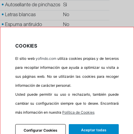
•
Autosellante de pinchazos
Si
•
Letras blancas
No
•
Espuma antiruido
No
•
M+S
Si
•
Banda blanca
No
COOKIES
•
Si
El sitio web
yofindo.com
utiliza cookies propias y de terceros
•
Calidad
PREMIUM
para recopilar información que ayuda a optimizar su visita a
•
P.O.R.
No
sus páginas web. No se utilizarán las cookies para recoger
•
Oportunidad
No
información de carácter personal.
•
Homologación
AUDI, VOLKSWAGEN
Usted puede permitir su uso o rechazarlo, también puede
cambiar su configuración siempre que lo desee. Encontrará
•
Etiqueta energética
Información Eprel
más información en nuestra
Política de Cookies
Aceptar todas
Configurar Cookies
INFORMACIÓN