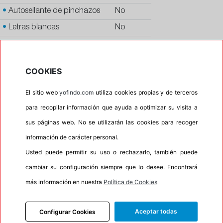
•
Autosellante de pinchazos
No
•
Letras blancas
No
•
Espuma antiruido
No
•
M+S
No
COOKIES
•
Banda blanca
No
El sitio web
yofindo.com
utiliza cookies propias y de terceros
•
No
para recopilar información que ayuda a optimizar su visita a
•
Calidad
PREMIUM
sus páginas web. No se utilizarán las cookies para recoger
•
P.O.R.
No
información de carácter personal.
•
Oportunidad
No
Usted puede permitir su uso o rechazarlo, también puede
cambiar su configuración siempre que lo desee. Encontrará
más información en nuestra
Política de Cookies
INFORMACIÓN
DESCRIPCIÓN
Aceptar todas
Configurar Cookies