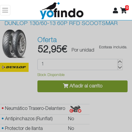
0
DUNLOP
130/60-13 60P RFD SCOOTSMAR
Oferta
52,95€
Ecotasa incluida.
Por unidad
Stock Disponible
Añadir al carrito
•
Neumático Trasero-Delantero
•
Antipinchazos (Runflat)
No
•
Protector de llanta
No