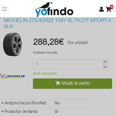
0
MICHELIN
275/40R22 108Y XL PILOT SPORT-4
SUV
288,28€
Por unidad
Ecotasa incluida.
Stock Disponible
Añadir al carrito
•
Antipinchazos (Runflat)
No
•
Protector de llanta
Si