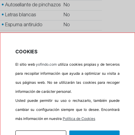
•
Autosellante de pinchazos
No
•
Letras blancas
No
•
Espuma antiruido
No
•
M+S
No
•
Banda blanca
No
COOKIES
•
No
El sitio web
yofindo.com
utiliza cookies propias y de terceros
•
Calidad
PREMIUM
para recopilar información que ayuda a optimizar su visita a
•
P.O.R.
No
sus páginas web. No se utilizarán las cookies para recoger
•
Oportunidad
No
información de carácter personal.
Usted puede permitir su uso o rechazarlo, también puede
100%
0%
cambiar su configuración siempre que lo desee. Encontrará
Carretera
Campo
más información en nuestra
Política de Cookies
•
Etiqueta energética
Información Eprel