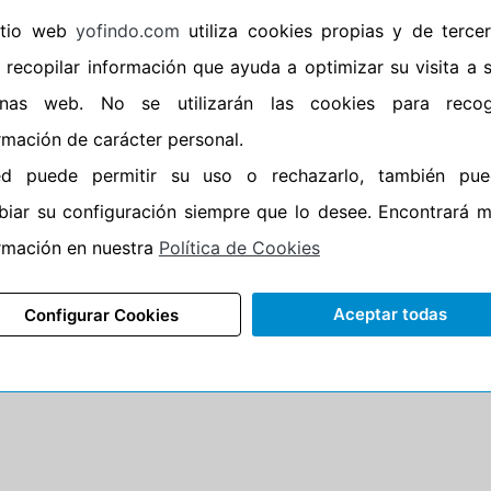
sitio web
yofindo.com
utiliza cookies propias y de terce
•
Banda blanca
No
 recopilar información que ayuda a optimizar su visita a 
•
Si
inas web. No se utilizarán las cookies para recog
•
Calidad
QUALITY
rmación de carácter personal.
•
P.O.R.
No
ed puede permitir su uso o rechazarlo, también pue
•
Oportunidad
No
iar su configuración siempre que lo desee. Encontrará 
rmación en nuestra
Política de Cookies
95%
5%
Carretera
•
Etiqueta energética
Información Epr
Aceptar todas
Configurar Cookies