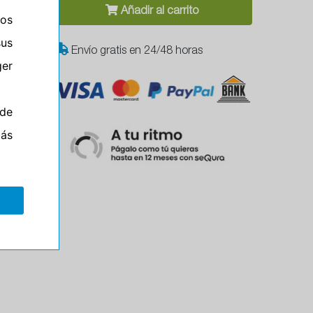
Añadir al carrito
ros
sus
Envío gratis en 24/48 horas
er
de
más
Campo
el