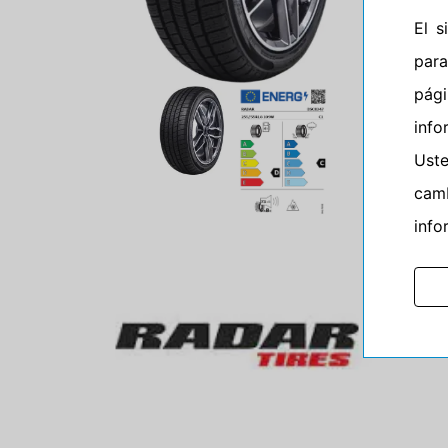
El 
para
pág
info
Ust
camb
info