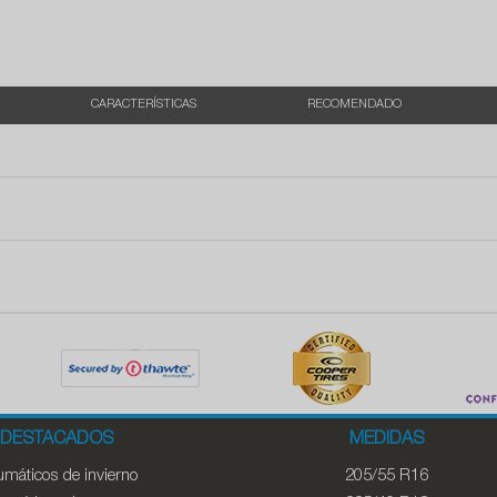
CARACTERÍSTICAS
RECOMENDADO
DESTACADOS
MEDIDAS
máticos de invierno
205/55 R16