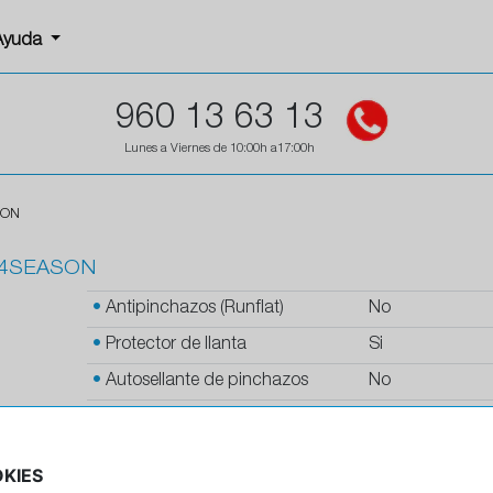
Ayuda
960 13 63 13
Lunes a Viernes de 10:00h a17:00h
SON
 4SEASON
•
Antipinchazos (Runflat)
No
•
Protector de llanta
Si
•
Autosellante de pinchazos
No
•
Letras blancas
No
•
Espuma antiruido
No
KIES
•
M+S
Si