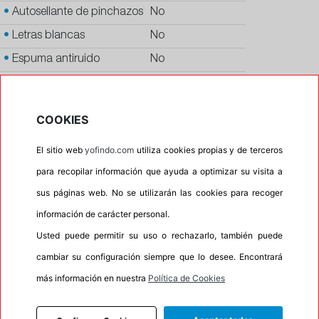
•
Autosellante de pinchazos
No
•
Letras blancas
No
•
Espuma antiruido
No
•
M+S
No
•
Banda blanca
No
COOKIES
•
No
El sitio web
yofindo.com
utiliza cookies propias y de terceros
•
Calidad
PREMIUM
para recopilar información que ayuda a optimizar su visita a
•
P.O.R.
No
sus páginas web. No se utilizarán las cookies para recoger
•
Oportunidad
No
información de carácter personal.
•
Homologación
BMW, MERCEDES
Usted puede permitir su uso o rechazarlo, también puede
•
Etiqueta energética
Información Eprel
cambiar su configuración siempre que lo desee. Encontrará
más información en nuestra
Política de Cookies
INFORMACIÓN