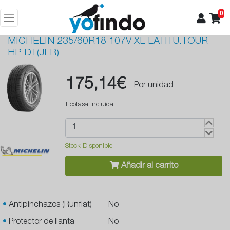
0
MICHELIN
235/60R18 107V XL LATITU.TOUR
HP DT(JLR)
175,14€
Por unidad
Ecotasa incluida.
Stock Disponible
Añadir al carrito
•
Antipinchazos (Runflat)
No
•
Protector de llanta
No