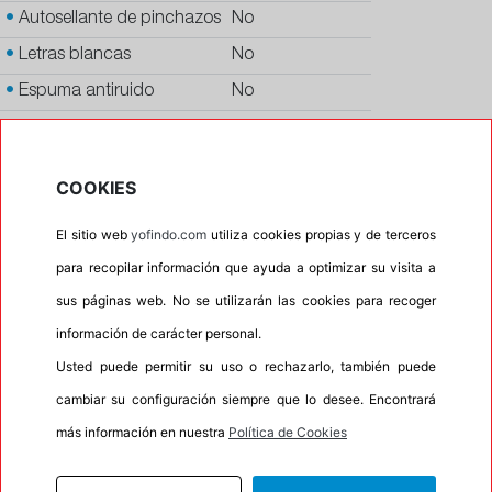
•
Autosellante de pinchazos
No
•
Letras blancas
No
•
Espuma antiruido
No
•
M+S
No
•
Banda blanca
No
COOKIES
•
No
El sitio web
yofindo.com
utiliza cookies propias y de terceros
•
Calidad
PREMIUM
para recopilar información que ayuda a optimizar su visita a
•
P.O.R.
No
sus páginas web. No se utilizarán las cookies para recoger
•
Oportunidad
No
información de carácter personal.
Usted puede permitir su uso o rechazarlo, también puede
100%
0%
cambiar su configuración siempre que lo desee. Encontrará
Carretera
Campo
más información en nuestra
Política de Cookies
•
Etiqueta energética
Información Eprel