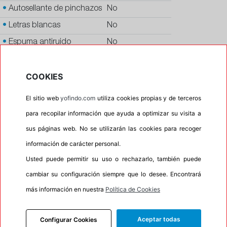
•
Autosellante de pinchazos
No
•
Letras blancas
No
•
Espuma antiruido
No
•
M+S
No
COOKIES
•
Banda blanca
No
•
No
El sitio web
yofindo.com
utiliza cookies propias y de terceros
•
Calidad
PREMIUM
para recopilar información que ayuda a optimizar su visita a
•
P.O.R.
No
sus páginas web. No se utilizarán las cookies para recoger
•
Oportunidad
No
información de carácter personal.
Usted puede permitir su uso o rechazarlo, también puede
•
Etiqueta energética
Información Eprel
cambiar su configuración siempre que lo desee. Encontrará
más información en nuestra
Política de Cookies
INFORMACIÓN
Aceptar todas
Configurar Cookies
DESCRIPCIÓN