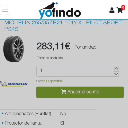
0
MICHELIN
265/35ZR21 101Y XL PILOT SPORT
PS4S
283,11€
Por unidad
Ecotasa incluida.
Stock Disponible
Añadir al carrito
•
Antipinchazos (Runflat)
No
•
Protector de llanta
Si