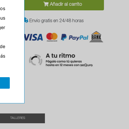
Añadir al carrito
ros
sus
Envío gratis en 24/48 horas
er
de
más
el
TALLERES