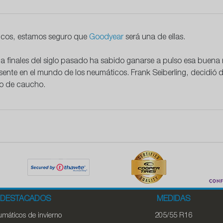
icos, estamos seguro que
Goodyear
será una de ellas.
s a finales del siglo pasado ha sabido ganarse a pulso esa buena
esente en el mundo de los neumáticos.
Frank Seiberling, decidió 
ado de caucho.
DESTACADOS
MEDIDAS
máticos de invierno
205/55 R16