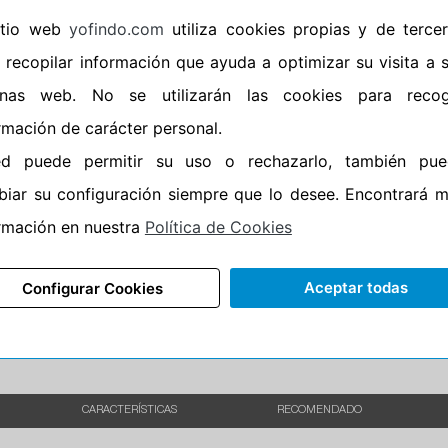
sitio web
yofindo.com
utiliza cookies propias y de terce
•
Banda blanca
No
 recopilar información que ayuda a optimizar su visita a 
•
No
inas web. No se utilizarán las cookies para recog
•
Calidad
PREMIUM
rmación de carácter personal.
•
P.O.R.
No
ed puede permitir su uso o rechazarlo, también pue
•
Oportunidad
No
iar su configuración siempre que lo desee. Encontrará 
•
Homologación
BMW
rmación en nuestra
Política de Cookies
•
Etiqueta energética
Información Epr
Aceptar todas
Configurar Cookies
CARACTERÍSTICAS
RECOMENDADO