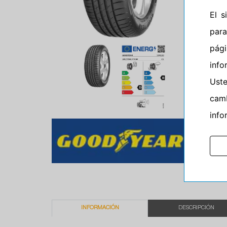
El 
para
pág
info
Ust
camb
info
INFORMACIÓN
DESCRIPCIÓN