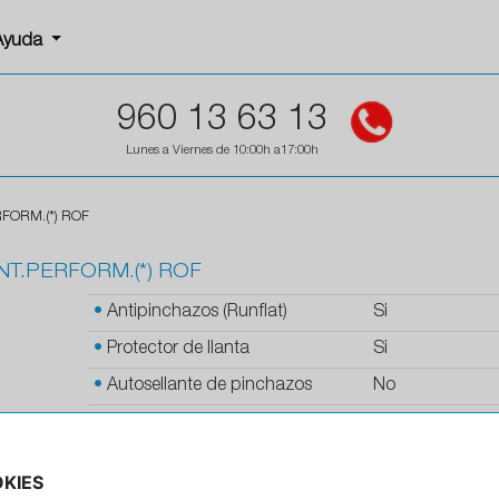
Ayuda
960 13 63 13
Lunes a Viernes de 10:00h a17:00h
RFORM.(*) ROF
NT.PERFORM.(*) ROF
•
Antipinchazos (Runflat)
Si
•
Protector de llanta
Si
•
Autosellante de pinchazos
No
•
Letras blancas
No
•
Espuma antiruido
No
KIES
•
M+S
No