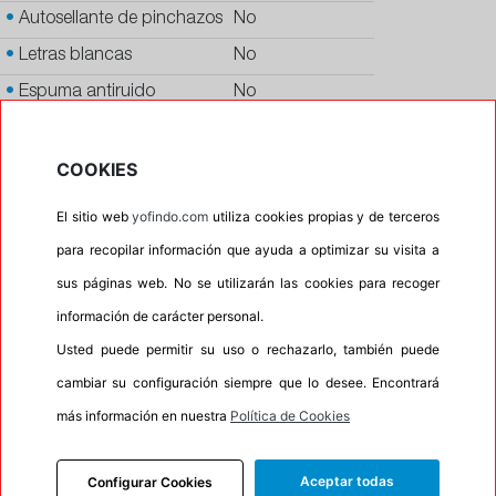
•
Autosellante de pinchazos
No
•
Letras blancas
No
•
Espuma antiruido
No
•
M+S
No
•
Banda blanca
No
COOKIES
•
No
El sitio web
yofindo.com
utiliza cookies propias y de terceros
•
Calidad
PREMIUM
para recopilar información que ayuda a optimizar su visita a
•
P.O.R.
No
sus páginas web. No se utilizarán las cookies para recoger
•
Oportunidad
No
información de carácter personal.
•
Homologación
BMW
Usted puede permitir su uso o rechazarlo, también puede
cambiar su configuración siempre que lo desee. Encontrará
•
Etiqueta energética
Información Eprel
más información en nuestra
Política de Cookies
Aceptar todas
Configurar Cookies
INFORMACIÓN