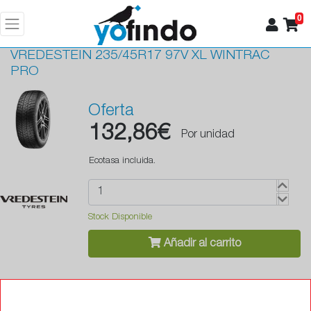
0
VREDESTEIN
235/45R17 97V XL WINTRAC
PRO
Oferta
132,86€
Por unidad
Ecotasa incluida.
Stock Disponible
Añadir al carrito
•
Antipinchazos (Runflat)
No