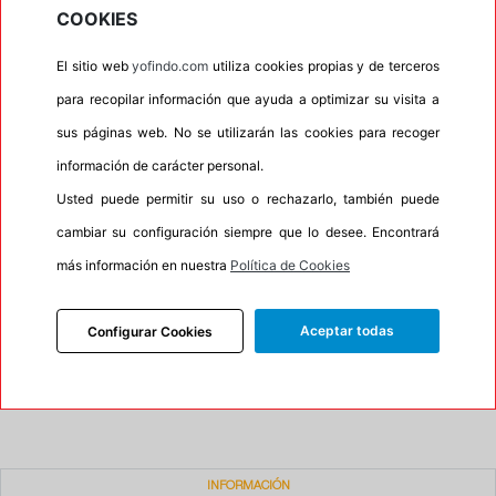
•
Protector de llanta
Si
COOKIES
•
Autosellante de pinchazos
No
El sitio web
yofindo.com
utiliza cookies propias y de terceros
•
Letras blancas
No
para recopilar información que ayuda a optimizar su visita a
•
Espuma antiruido
No
sus páginas web. No se utilizarán las cookies para recoger
•
M+S
Si
información de carácter personal.
•
Banda blanca
No
Usted puede permitir su uso o rechazarlo, también puede
cambiar su configuración siempre que lo desee. Encontrará
•
Si
más información en nuestra
Política de Cookies
•
Calidad
QUALITY
•
P.O.R.
No
Aceptar todas
Configurar Cookies
•
Oportunidad
No
•
Etiqueta energética
Información Eprel
INFORMACIÓN