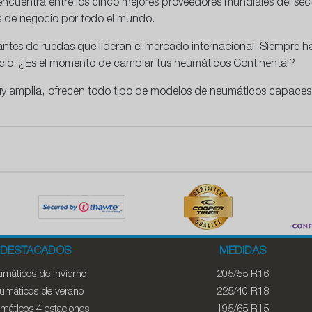
ncuentra entre los cinco mejores proveedores mundiales del se
as de negocio por todo el mundo.
cantes de ruedas que lideran el mercado internacional. Siempre
recio. ¿Es el momento de cambiar tus neumáticos Continental?
y amplia, ofrecen todo tipo de modelos de neumáticos capaces 
DESTACADOS
MEDIDAS
máticos de invierno
205/55 R16
umáticos de verano
225/40 R18
máticos 4 estaciones
195/65 R15