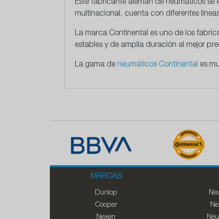
Este
fabricante alemán
de neumáticos se e
multinacional, cuenta con diferentes líne
La marca Continental es uno de los fabri
estables y de amplia duración al mejor p
La gama de
neumáticos Continental
es mu
MARCAS
Dunlop
Neu
Cooper
Ne
Nexen
Neu