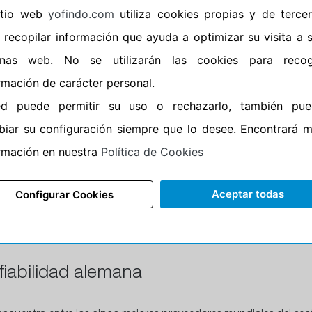
sitio web
yofindo.com
utiliza cookies propias y de terce
•
Banda blanca
No
 recopilar información que ayuda a optimizar su visita a 
•
No
inas web. No se utilizarán las cookies para recog
•
Calidad
PREMIU
rmación de carácter personal.
•
P.O.R.
No
ed puede permitir su uso o rechazarlo, también pue
•
Oportunidad
No
iar su configuración siempre que lo desee. Encontrará 
rmación en nuestra
Política de Cookies
Aceptar todas
Configurar Cookies
CARACTERÍSTICAS
RECOMENDADO
fiabilidad alemana