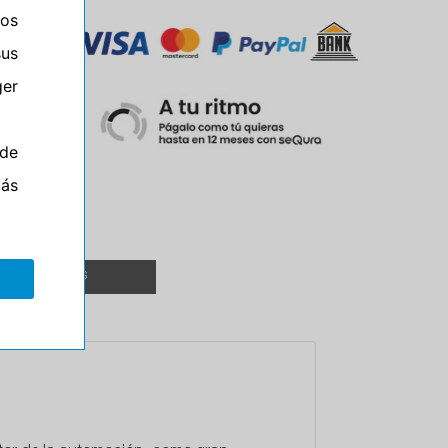
ros
sus
er
M
de
más
TALLERES