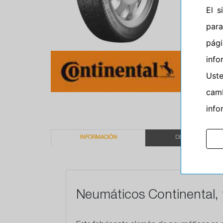
El 
para
pág
info
Ust
camb
info
INFORMACIÓN
DESCRIPCIÓN
Neumáticos Continental, 