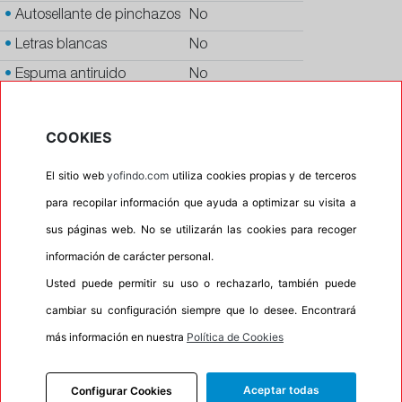
•
Autosellante de pinchazos
No
•
Letras blancas
No
•
Espuma antiruido
No
•
M+S
No
•
Banda blanca
No
COOKIES
•
No
El sitio web
yofindo.com
utiliza cookies propias y de terceros
•
Calidad
PREMIUM
para recopilar información que ayuda a optimizar su visita a
•
P.O.R.
No
sus páginas web. No se utilizarán las cookies para recoger
•
Oportunidad
No
información de carácter personal.
•
Homologación
MERCEDES
Usted puede permitir su uso o rechazarlo, también puede
cambiar su configuración siempre que lo desee. Encontrará
•
Etiqueta energética
Información Eprel
más información en nuestra
Política de Cookies
Aceptar todas
Configurar Cookies
INFORMACIÓN