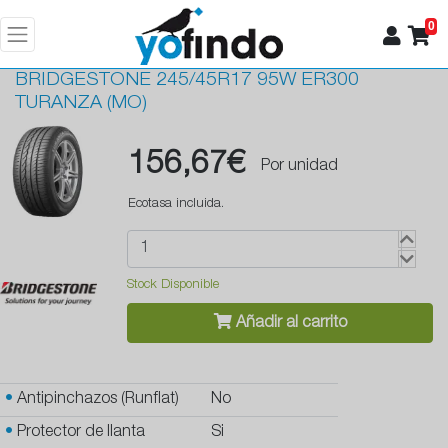
0
BRIDGESTONE
245/45R17 95W ER300
TURANZA (MO)
156,67€
Por unidad
Ecotasa incluida.
Stock Disponible
Añadir al carrito
•
Antipinchazos (Runflat)
No
•
Protector de llanta
Si