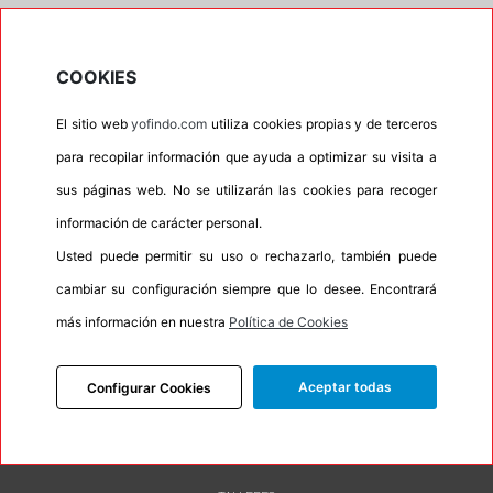
•
Espuma antiruido
No
•
M+S
No
COOKIES
•
Banda blanca
No
El sitio web
yofindo.com
utiliza cookies propias y de terceros
•
No
para recopilar información que ayuda a optimizar su visita a
•
Calidad
QUALITY
sus páginas web. No se utilizarán las cookies para recoger
•
P.O.R.
No
información de carácter personal.
•
Oportunidad
No
Usted puede permitir su uso o rechazarlo, también puede
•
Etiqueta energética
Información Eprel
cambiar su configuración siempre que lo desee. Encontrará
más información en nuestra
Política de Cookies
Aceptar todas
Configurar Cookies
INFORMACIÓN
DESCRIPCIÓN
RECOMENDADO