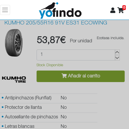
0
KUMHO
205/55R16 91V ES31 ECOWING
53,87€
Ecotasa incluida.
Por unidad
Stock Disponible
Añadir al carrito
•
Antipinchazos (Runflat)
No
•
Protector de llanta
No
•
Autosellante de pinchazos
No
•
Letras blancas
No