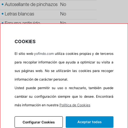
•
Autosellante de pinchazos
No
•
Letras blancas
No
•
Espuma antiruido
No
•
M+S
Si
COOKIES
•
Banda blanca
No
•
Si
El sitio web
yofindo.com
utiliza cookies propias y de terceros
•
Calidad
PREMIUM
para recopilar información que ayuda a optimizar su visita a
sus páginas web. No se utilizarán las cookies para recoger
•
P.O.R.
No
información de carácter personal.
•
Oportunidad
No
Usted puede permitir su uso o rechazarlo, también puede
•
Etiqueta energética
Información Eprel
cambiar su configuración siempre que lo desee. Encontrará
más información en nuestra
Política de Cookies
INFORMACIÓN
Aceptar todas
Configurar Cookies
DESCRIPCIÓN