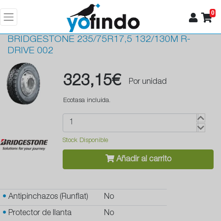
0
BRIDGESTONE
235/75R17,5 132/130M R-
DRIVE 002
323,15€
Por unidad
Ecotasa incluida.
Stock Disponible
Añadir al carrito
•
Antipinchazos (Runflat)
No
•
Protector de llanta
No