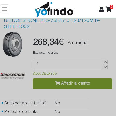
0
BRIDGESTONE
215/75R17,5 128/126M R-
STEER 002
268,34€
Por unidad
Ecotasa incluida.
Stock Disponible
Añadir al carrito
•
Antipinchazos (Runflat)
No
•
Protector de llanta
No