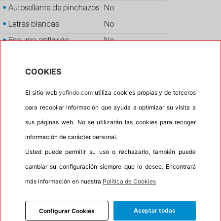
•
Autosellante de pinchazos
No
•
Letras blancas
No
•
Espuma antiruido
No
•
M+S
Si
COOKIES
•
Banda blanca
No
•
Si
El sitio web
yofindo.com
utiliza cookies propias y de terceros
•
Calidad
PREMIUM
para recopilar información que ayuda a optimizar su visita a
sus páginas web. No se utilizarán las cookies para recoger
•
P.O.R.
No
información de carácter personal.
•
Oportunidad
No
Usted puede permitir su uso o rechazarlo, también puede
•
Etiqueta energética
Información Eprel
cambiar su configuración siempre que lo desee. Encontrará
más información en nuestra
Política de Cookies
INFORMACIÓN
Aceptar todas
Configurar Cookies
DESCRIPCIÓN