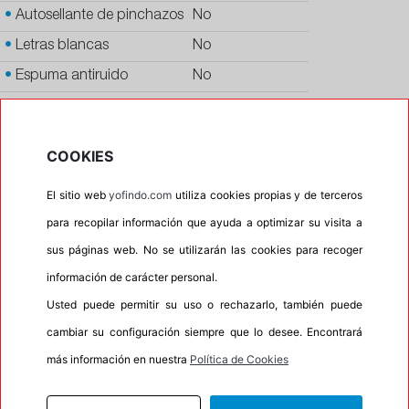
•
Autosellante de pinchazos
No
•
Letras blancas
No
•
Espuma antiruido
No
•
M+S
No
•
Banda blanca
No
COOKIES
•
No
El sitio web
yofindo.com
utiliza cookies propias y de terceros
•
Calidad
PREMIUM
para recopilar información que ayuda a optimizar su visita a
•
P.O.R.
No
sus páginas web. No se utilizarán las cookies para recoger
•
Oportunidad
No
información de carácter personal.
Usted puede permitir su uso o rechazarlo, también puede
100%
0%
cambiar su configuración siempre que lo desee. Encontrará
Carretera
Campo
más información en nuestra
Política de Cookies
•
Etiqueta energética
Información Eprel