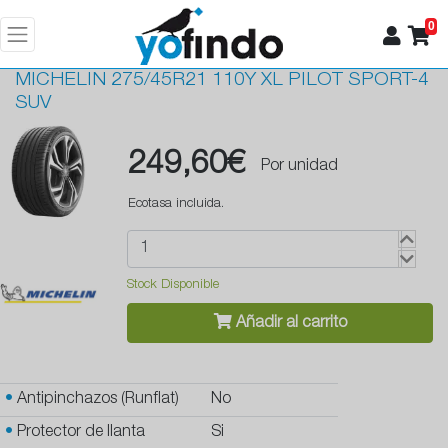
0
MICHELIN
275/45R21 110Y XL PILOT SPORT-4
SUV
249,60€
Por unidad
Ecotasa incluida.
Stock Disponible
Añadir al carrito
•
Antipinchazos (Runflat)
No
•
Protector de llanta
Si