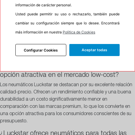
productos que sean más ecológicos y sostenibles.
información de carácter personal.
Presencia Global
: Aunque originaria de China, Luckstar ha
Usted puede permitir su uso o rechazarlo, también puede
expandido su alcance a numerosos mercados
cambiar su configuración siempre que lo desee. Encontrará
internacionales, ofreciendo sus productos a una clientela
más información en nuestra
Política de Cookies
global.
FAQs
Aceptar todas
Configurar Cookies
Preguntas Frecuentes sobre LuckStar
¿Qué hace a los neumáticos Luckstar una
opción atractiva en el mercado low-cost?
Los neumáticos Luckstar se destacan por su excelente relación
calidad-precio. Ofrecen un rendimiento confiable y una buena
durabilidad a un costo significativamente menor en
comparación con las marcas premium, lo que los convierte en
una opción atractiva para los consumidores conscientes de su
presupuesto.
¿Luckstar ofrece neumáticos para todas las