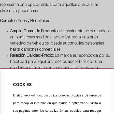
representa una opción sólida para aquellos que buscan
eficiencia y economía.
Características y Beneficios
:
Amplia Gama de Productos
: Luckstar ofrece neumáticos
en numerosas medidas, adaptándose a una gran
variedad de vehículos, desde automóviles personales
hasta camiones comerciales.
Relación Calidad-Precio
: La marca es reconocida por su
habilidad para equilibrar costos accesibles con una
calidad confiable, lo que los hace atractivos para
consumidores conscientes del presupuesto.
Innovación y Desarrollo
: Luckstar invierte en investigación y
COOKIES
desarrollo (I+D) para mejorar continuamente la calidad y el
rendimiento de sus neumáticos, manteniéndose
El sitio web
yofindo.com
utiliza cookies propias y de terceros
competitiva en el mercado global.
para recopilar información que ayuda a optimizar su visita a
Compromiso Ambiental
: Consciente de su impacto en el
sus páginas web. No se utilizarán las cookies para recoger
medio ambiente, Luckstar trabaja para desarrollar