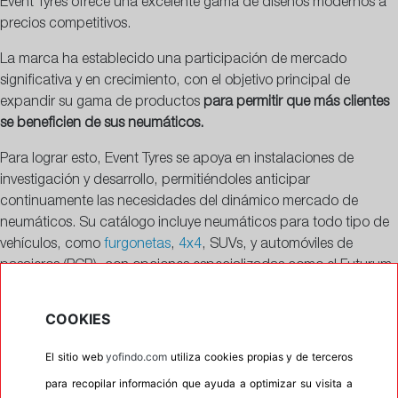
Event Tyres ofrece una excelente gama de diseños modernos a
precios competitivos.
La marca ha establecido una participación de mercado
significativa y en crecimiento, con el objetivo principal de
expandir su gama de productos
para permitir que más clientes
se beneficien de sus neumáticos.
Para lograr esto, Event Tyres se apoya en instalaciones de
investigación y desarrollo, permitiéndoles anticipar
continuamente las necesidades del dinámico mercado de
neumáticos. Su catálogo incluye neumáticos para todo tipo de
vehículos, como
furgonetas
,
4x4
, SUVs, y automóviles de
pasajeros (PCR), con opciones especializadas como el Futurum
GP para coches compactos y medianos, el Futurum HP para un
rendimiento superior, el Potentem UHP para coches de alto
COOKIES
rendimiento y lujo, y el Semita SUV para uso diario en SUVs.
Además, ofrecen el Limus y el ML698+ para terrenos irregulares y
El sitio web
yofindo.com
utiliza cookies propias y de terceros
el ML605 y ML609 para furgonetas y vehículos comerciales.
para recopilar información que ayuda a optimizar su visita a