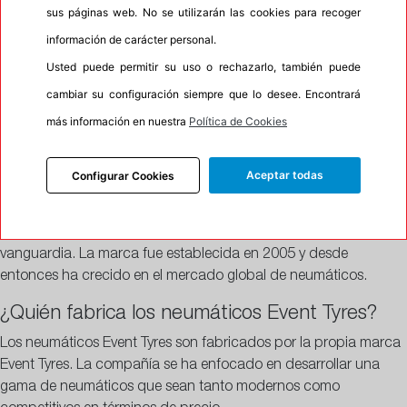
También disponen de
neumáticos todo tiempo
como el
sus páginas web. No se utilizarán las cookies para recoger
Admonum 4S para automóviles y el Admonum VAN 4S para
información de carácter personal.
camiones ligeros, ambos con certificaciones 3PMSF y M+S,
Usted puede permitir su uso o rechazarlo, también puede
demostrando su eficacia en diversas condiciones climáticas.
cambiar su configuración siempre que lo desee. Encontrará
FAQs
más información en nuestra
Política de Cookies
Preguntas Frecuentes sobre Event
Aceptar todas
Configurar Cookies
¿De dónde son los neumáticos Event Tyres?
Los neumáticos Event Tyres se producen en Asia, utilizando
materiales de primera calidad y un proceso de producción de
vanguardia. La marca fue establecida en 2005 y desde
entonces ha crecido en el mercado global de neumáticos.
¿Quién fabrica los neumáticos Event Tyres?
Los neumáticos Event Tyres son fabricados por la propia marca
Event Tyres. La compañía se ha enfocado en desarrollar una
gama de neumáticos que sean tanto modernos como