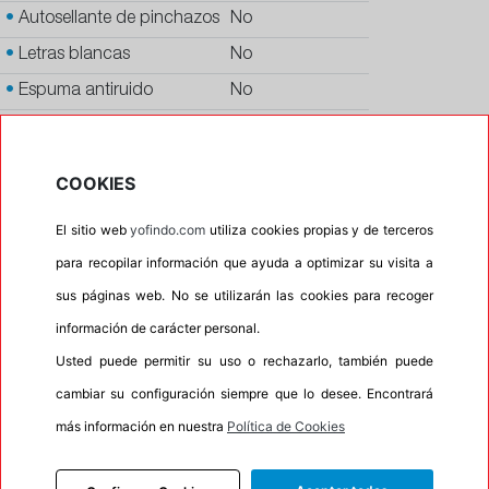
•
Autosellante de pinchazos
No
•
Letras blancas
No
•
Espuma antiruido
No
•
M+S
No
•
Banda blanca
No
COOKIES
•
No
El sitio web
yofindo.com
utiliza cookies propias y de terceros
•
Calidad
PREMIUM
para recopilar información que ayuda a optimizar su visita a
•
P.O.R.
No
sus páginas web. No se utilizarán las cookies para recoger
•
Oportunidad
No
información de carácter personal.
•
Homologación
MERCEDES
Usted puede permitir su uso o rechazarlo, también puede
•
Etiqueta energética
Información Eprel
cambiar su configuración siempre que lo desee. Encontrará
más información en nuestra
Política de Cookies
INFORMACIÓN