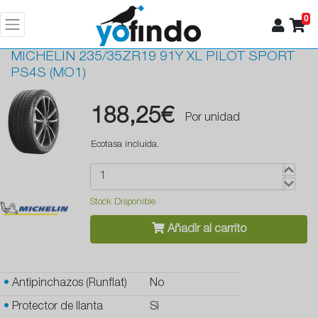
0
MICHELIN
235/35ZR19 91Y XL PILOT SPORT
PS4S (MO1)
188,25€
Por unidad
Ecotasa incluida.
Stock Disponible
Añadir al carrito
•
Antipinchazos (Runflat)
No
•
Protector de llanta
Si