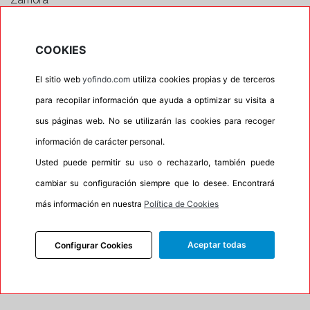
Zamora
CONTACTAR CON EL TALLER
Horario
COOKIES
Horario de apertura: 00:00
El sitio web
yofindo.com
utiliza cookies propias y de terceros
Horario de Cierre: 23:59
para recopilar información que ayuda a optimizar su visita a
sus páginas web. No se utilizarán las cookies para recoger
Aviso importante:
Le recordamos que nuestros
información de carácter personal.
talleres son centros de montaje, no de recogida. Si
Usted puede permitir su uso o rechazarlo, también puede
escoge uno de ellos como dirección entrega esta
cambiar su configuración siempre que lo desee. Encontrará
acción lleva implícita el servicio de montaje de sus
neumáticos. En caso contrario su pedido no podrá
más información en nuestra
Política de Cookies
ser entregado.
Aceptar todas
Configurar Cookies
Precios