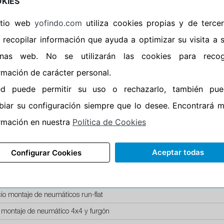
KIES
Horario de Cierre: 20:00
sitio web
yofindo.com
utiliza cookies propias y de terce
Aviso importante:
Le recor
 recopilar información que ayuda a optimizar su visita a 
montaje, no de recogida. 
inas web. No se utilizarán las cookies para recog
entrega esta acción lleva i
rmación de carácter personal.
neumáticos. En caso contr
ed puede permitir su uso o rechazarlo, también pue
iar su configuración siempre que lo desee. Encontrará 
rmación en nuestra
Política de Cookies
SERVICIOS
Aceptar todas
Configurar Cookies
recio montaje de llanta de acero
recio montaje de llanta aluminio
io montaje de neumáticos run-flat
 montaje de neumático 4x4 y furgón