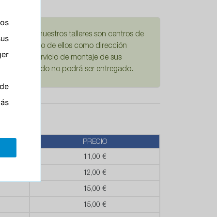
ros
damos que nuestros talleres son centros de
sus
Si escoge uno de ellos como dirección
er
mplícita el servicio de montaje de sus
ario su pedido no podrá ser entregado.
de
más
PRECIO
11,00 €
12,00 €
15,00 €
15,00 €