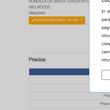
COO
RONDILLA DE SANTA TERESA Nº22
VALLADOLID
El 
Valladolid
para
CONTACTAR CON EL TALLER
pág
info
Ust
camb
info
Precios
P
P
Prec
Precio