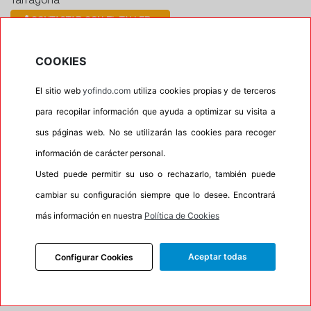
Tarragona
CONTACTAR CON EL TALLER
Horario
COOKIES
Horario de apertura: 00:00
Horario de Cierre: 23:59
El sitio web
yofindo.com
utiliza cookies propias y de terceros
para recopilar información que ayuda a optimizar su visita a
sus páginas web. No se utilizarán las cookies para recoger
Aviso importante:
Le recordamos que nuestros
talleres son centros de montaje, no de recogida. Si
información de carácter personal.
escoge uno de ellos como dirección entrega esta
Usted puede permitir su uso o rechazarlo, también puede
acción lleva implícita el servicio de montaje de sus
cambiar su configuración siempre que lo desee. Encontrará
neumáticos. En caso contrario su pedido no podrá
más información en nuestra
Política de Cookies
ser entregado.
Aceptar todas
Configurar Cookies
Precios