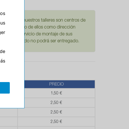
ros
damos que nuestros talleres son centros de
sus
Si escoge uno de ellos como dirección
er
mplícita el servicio de montaje de sus
ario su pedido no podrá ser entregado.
de
más
PRECIO
1,50 €
2,50 €
2,50 €
2,50 €