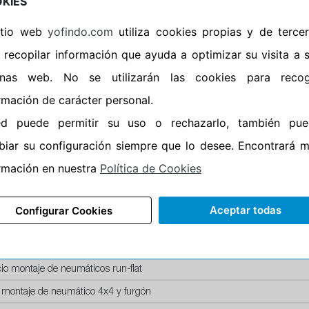
KIES
Horario de Cierre: 23:59
sitio web
yofindo.com
utiliza cookies propias y de terce
Aviso importante:
Le recor
 recopilar información que ayuda a optimizar su visita a 
montaje, no de recogida. 
inas web. No se utilizarán las cookies para recog
entrega esta acción lleva i
rmación de carácter personal.
neumáticos. En caso contr
ed puede permitir su uso o rechazarlo, también pue
iar su configuración siempre que lo desee. Encontrará 
rmación en nuestra
Política de Cookies
SERVICIOS
Aceptar todas
Configurar Cookies
recio montaje de llanta de acero
recio montaje de llanta aluminio
io montaje de neumáticos run-flat
 montaje de neumático 4x4 y furgón