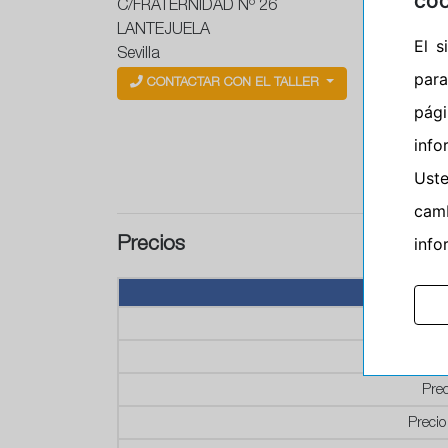
COO
C/FRATERNIDAD Nº 26
LANTEJUELA
El 
Sevilla
para
CONTACTAR CON EL TALLER
pág
info
Ust
camb
info
Precios
P
P
Prec
Precio